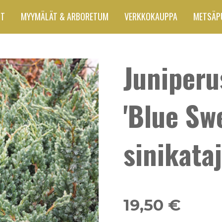
UT
MYYMÄLÄT & ARBORETUM
VERKKOKAUPPA
METSÄP
Juniper
'Blue Sw
sinikata
19,50 €