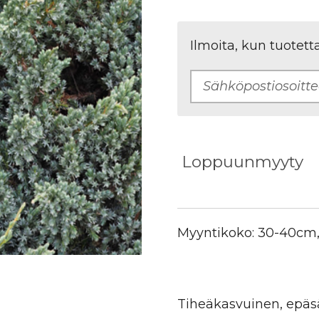
Ilmoita, kun tuotett
Loppuunmyyty
Myyntikoko:
30-40cm, 
Tiheäkasvuinen, epäs