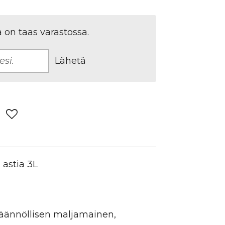
a on taas varastossa.
Lähetä
astia 3L
äännöllisen maljamainen,