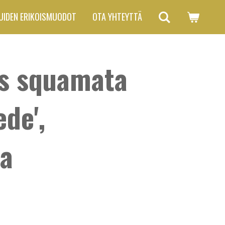
UIDEN ERIKOISMUODOT
OTA YHTEYTTÄ
us squamata
ede',
ja