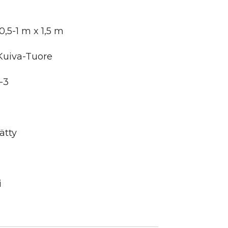
,5-1 m x 1,5 m
Kuiva-Tuore
-3
ätty
i