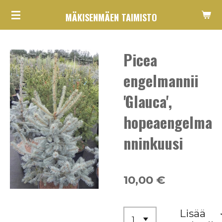
Siirry
MÄKISENMÄEN TAIMISTO
pääsisältöön
Picea
engelmannii
'Glauca',
hopeaengelma
nninkuusi
10,00 €
Lisää