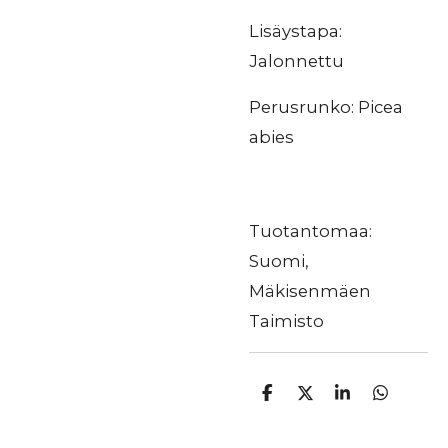
Lisäystapa:
Jalonnettu
Perusrunko: Picea
abies
Tuotantomaa:
Suomi,
Mäkisenmäen
Taimisto
J
J
J
J
a
a
a
a
a
a
a
a