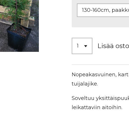
Lisää osto
Nopeakasvuinen, kart
tuijalajike.
Soveltuu yksittäispuu
leikattaviin aitoihin.