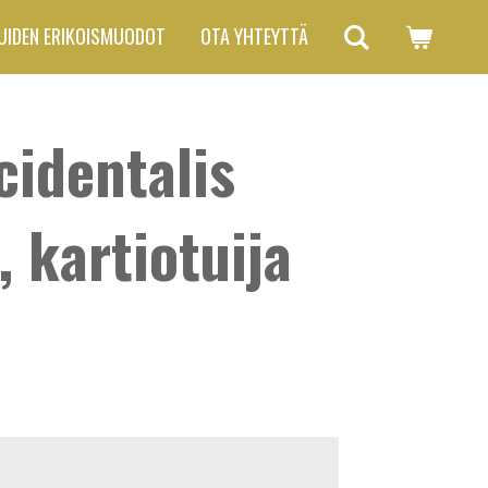
UIDEN ERIKOISMUODOT
OTA YHTEYTTÄ
cidentalis
, kartiotuija