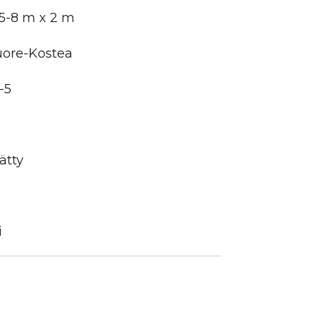
 5-8 m x 2 m
uore-Kostea
-5
ätty
i