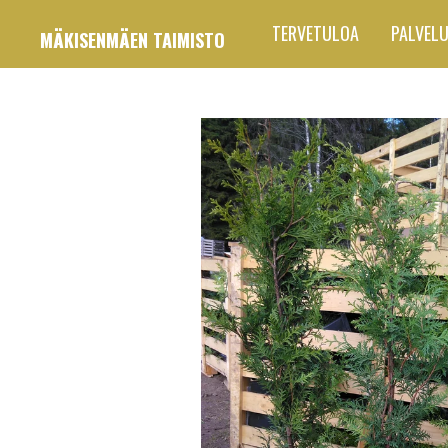
Siirry
TERVETULOA
PALVEL
MÄKISENMÄEN TAIMISTO
pääsisältöön