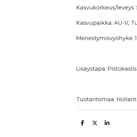
Kasvukorkeus/leveys:
Kasvupaikka: AU-V, T
Menestymisvyöhyke: 1
Lisäystapa: Pistokaslis
Tuotantomaa: Hollant
J
J
J
a
a
a
a
a
a