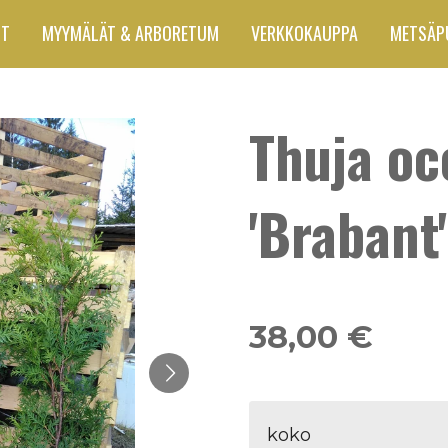
UT
MYYMÄLÄT & ARBORETUM
VERKKOKAUPPA
METSÄP
Thuja oc
'Brabant'
38,00 €
koko