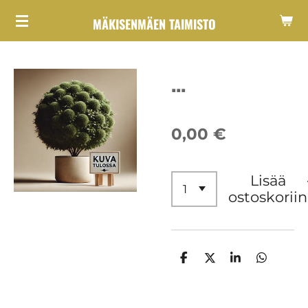
Siirry
MÄKISENMÄEN TAIMISTO
pääsisältöön
...
0,00 €
Lisää
ostoskoriin
J
J
J
J
a
a
a
a
a
a
a
a