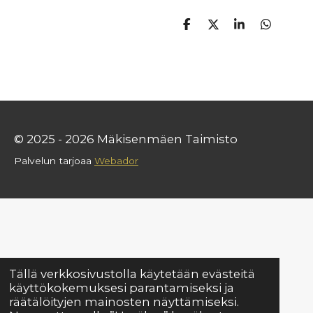
J
J
J
J
a
a
a
a
a
a
a
a
© 2025 - 2026 Mäkisenmäen Taimisto
Palvelun tarjoaa
Webador
Tällä verkkosivustolla käytetään evästeitä
käyttökokemuksesi parantamiseksi ja
räätälöityjen mainosten näyttämiseksi.