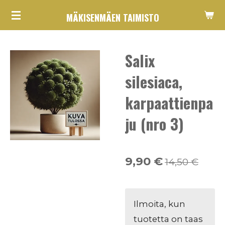
Siirry
MÄKISENMÄEN TAIMISTO
pääsisältöön
Salix
silesiaca,
karpaattienpa
ju (nro 3)
9,90 €
14,50 €
Ilmoita, kun
tuotetta on taas