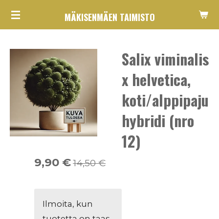
Siirry
MÄKISENMÄEN TAIMISTO
pääsisältöön
Salix viminalis
x helvetica,
koti/alppipaju
hybridi (nro
12)
9,90 €
14,50 €
Ilmoita, kun
tuotetta on taas