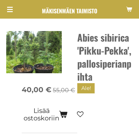
Siirry
MÄKISENMÄEN TAIMISTO
pääsisältöön
Abies sibirica
'Pikku-Pekka',
pallosiperianp
ihta
Ale!
40,00 €
55,00 €
Lisää
ostoskoriin