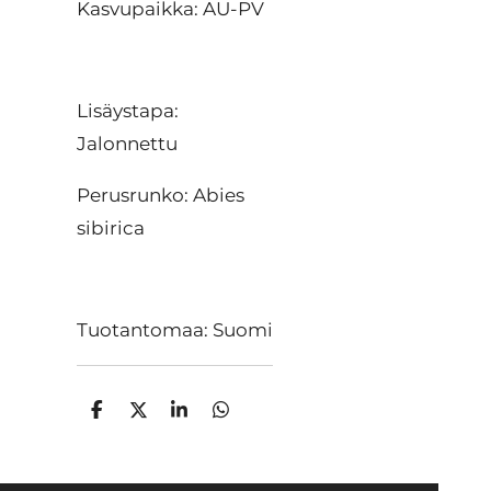
Kasvupaikka: AU-PV
Lisäystapa:
Jalonnettu
Perusrunko: Abies
sibirica
Tuotantomaa: Suomi
J
J
J
J
a
a
a
a
a
a
a
a