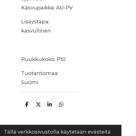
Kasvupaikka: AU-PV
Lisäystapa:
kasvullinen
Ruukkukoko: P10
Tuotantomaa:
Suomi
J
J
J
J
a
a
a
a
a
a
a
a
Tällä verkkosivustolla käytetään evästeitä