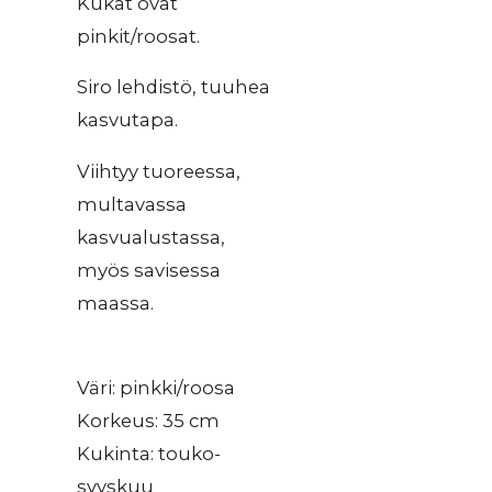
Kukat ovat
pinkit/roosat.
Siro lehdistö, tuuhea
kasvutapa.
Viihtyy tuoreessa,
multavassa
kasvualustassa,
myös savisessa
maassa.
Väri: pinkki/roosa
Korkeus: 35 cm
Kukinta: touko-
syyskuu