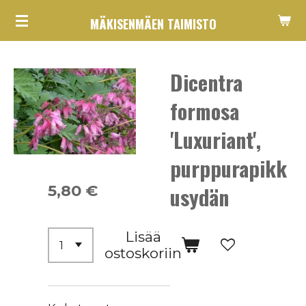
Siirry
MÄKISENMÄEN TAIMISTO
pääsisältöön
Dicentra
formosa
'Luxuriant',
purppurapikk
5,80 €
usydän
Lisää
ostoskoriin