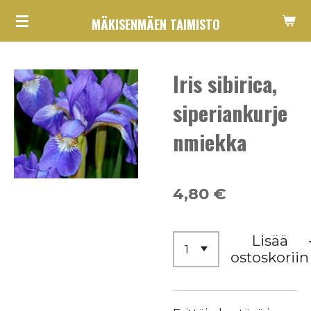
Siirry
MÄKISENMÄEN TAIMISTO
pääsisältöön
Iris sibirica,
siperiankurje
nmiekka
4,80 €
Lisää
ostoskoriin