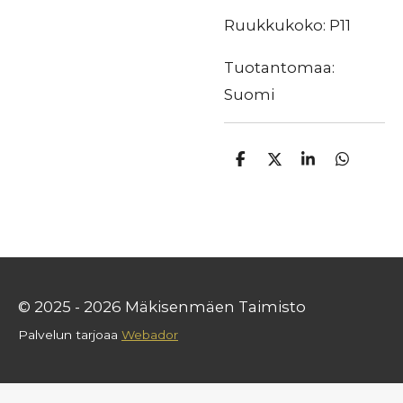
Ruukkukoko: P11
Tuotantomaa:
Suomi
J
J
J
J
a
a
a
a
a
a
a
a
© 2025 - 2026 Mäkisenmäen Taimisto
Palvelun tarjoaa
Webador