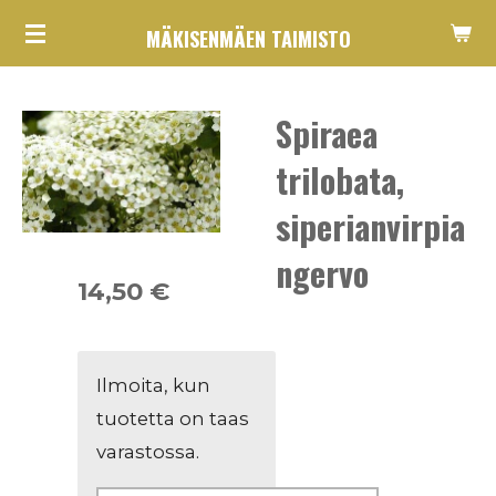
Siirry
MÄKISENMÄEN TAIMISTO
pääsisältöön
Spiraea
trilobata,
siperianvirpia
ngervo
14,50 €
Ilmoita, kun
tuotetta on taas
varastossa.