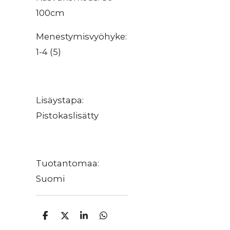
100cm
Menestymisvyöhyke:
1-4 (5)
Lisäystapa:
Pistokaslisätty
Tuotantomaa:
Suomi
J
J
J
J
a
a
a
a