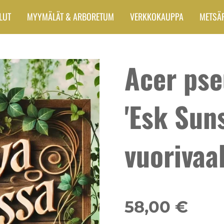
LUT
MYYMÄLÄT & ARBORETUM
VERKKOKAUPPA
METSÄ
Acer ps
'Esk Suns
vuorivaa
58,00 €