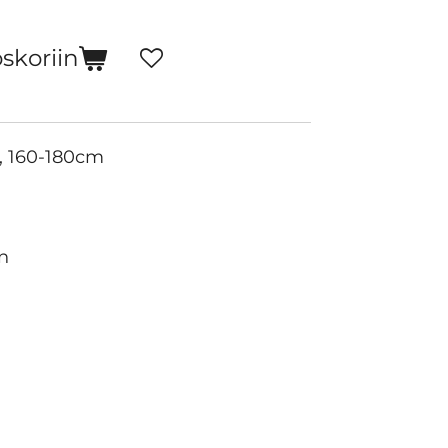
oskoriin
L, 160-180cm
n