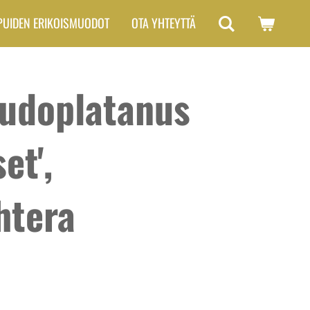
PUIDEN ERIKOISMUODOT
OTA YHTEYTTÄ
eudoplatanus
et',
htera