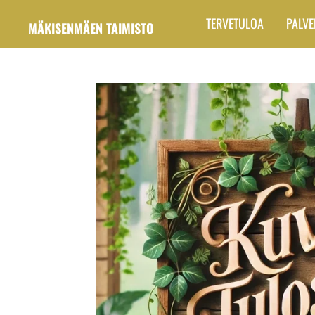
Siirry
TERVETULOA
PALVE
MÄKISENMÄEN TAIMISTO
pääsisältöön