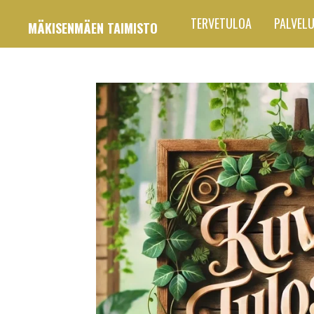
Siirry
TERVETULOA
PALVEL
MÄKISENMÄEN TAIMISTO
pääsisältöön