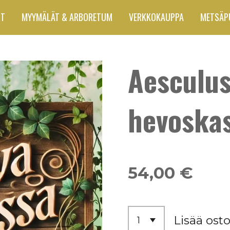
UT
MYYMÄLÄT & ARBORETUM
VERKKOKAUPPA
METSÄP
Aesculus
hevoska
54,00 €
Lisää osto