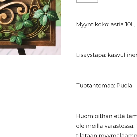
Myyntikoko: astia 10L,
Lisäystapa: kasvulline
Tuotantomaa: Puola
Huomioithan että tämä
ole meillä varastossa
tilataan myymäläämme