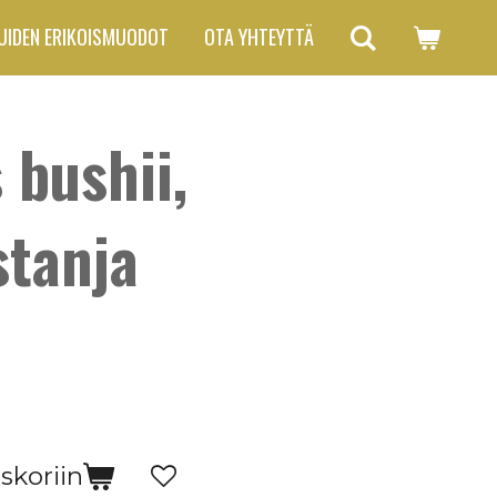
UIDEN ERIKOISMUODOT
OTA YHTEYTTÄ
 bushii,
stanja
skoriin