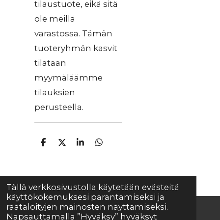
tilaustuote, eikä sitä
ole meillä
varastossa. Tämän
tuoteryhmän kasvit
tilataan
myymäläämme
tilauksien
perusteella.
J
J
J
J
a
a
a
a
a
a
a
a
Tällä verkkosivustolla käytetään evästeitä
käyttökokemuksesi parantamiseksi ja
räätälöityjen mainosten näyttämiseksi.
Napsauttamalla ”Hyväksy” hyväksyt