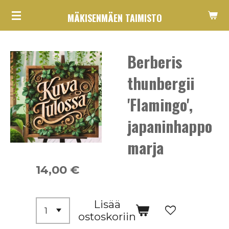
Siirry
MÄKISENMÄEN TAIMISTO
pääsisältöön
Berberis
thunbergii
'Flamingo',
japaninhappo
marja
14,00 €
Lisää
ostoskoriin