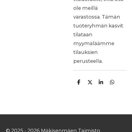
ole meillä
varastossa. Tämän
tuoteryhmän kasvit
tilataan
myymäläämme
tilauksien
perusteella.
J
J
J
J
a
a
a
a
a
a
a
a
© 2025 - 2026 Mäkisenmäen Taimisto