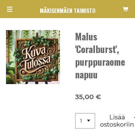
Siirry
MÄKISENMÄEN TAIMISTO
pääsisältöön
Malus
'Coralburst',
purppuraome
napuu
35,00 €
Lisää
ostoskoriin