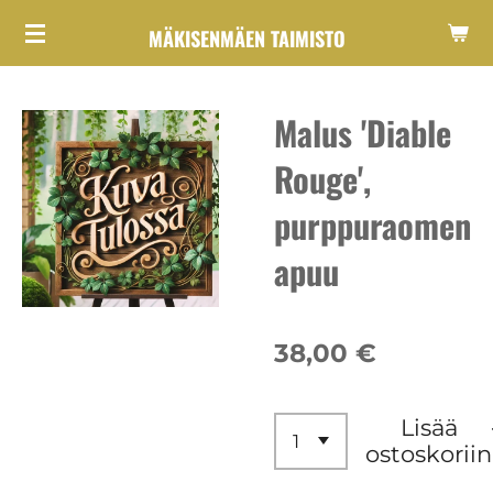
Siirry
MÄKISENMÄEN TAIMISTO
pääsisältöön
Malus 'Diable
Rouge',
purppuraomen
apuu
38,00 €
Lisää
ostoskoriin