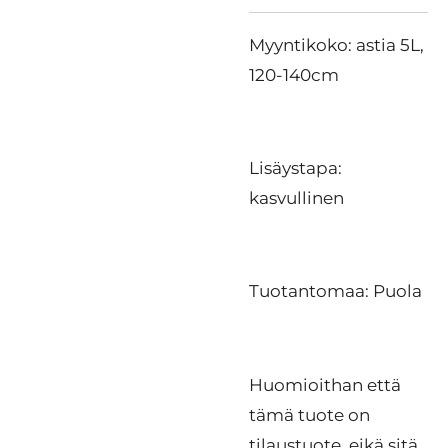
Myyntikoko: astia 5L,
120-140cm
Lisäystapa:
kasvullinen
Tuotantomaa: Puola
Huomioithan että
tämä tuote on
tilaustuote, eikä sitä