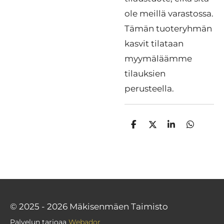
ole meillä varastossa.
Tämän tuoteryhmän
kasvit tilataan
myymäläämme
tilauksien
perusteella.
J
J
J
J
a
a
a
a
a
a
a
a
© 2025 - 2026 Mäkisenmäen Taimisto
Palvelun tarjoaa
Webador