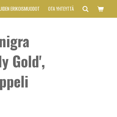
UIDEN ERIKOISMUODOT
OTA YHTEYTTÄ
nigra
y Gold',
ppeli