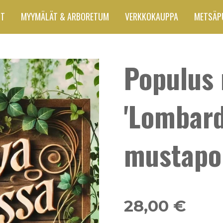
UT
MYYMÄLÄT & ARBORETUM
VERKKOKAUPPA
METSÄP
Populus 
'Lombard
mustapo
28,00 €