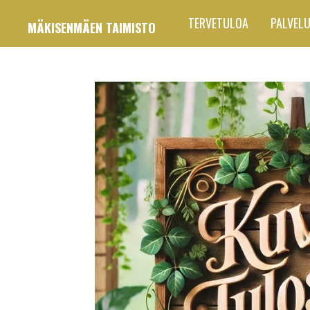
Siirry
TERVETULOA
PALVEL
MÄKISENMÄEN TAIMISTO
pääsisältöön