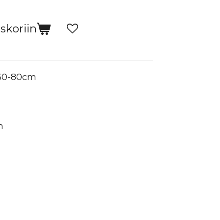
skoriin
 60-80cm
n