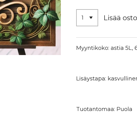
Lisää osto
Myyntikoko: astia 5L,
Lisäystapa: kasvulline
Tuotantomaa: Puola