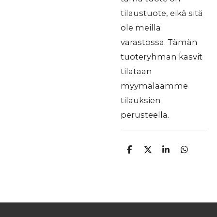
tilaustuote, eikä sitä
ole meillä
varastossa. Tämän
tuoteryhmän kasvit
tilataan
myymäläämme
tilauksien
perusteella.
J
J
J
J
a
a
a
a
a
a
a
a