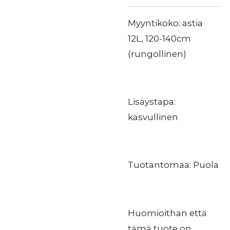
Myyntikoko: astia
12L, 120-140cm
(rungollinen)
Lisäystapa:
kasvullinen
Tuotantomaa: Puola
Huomioithan että
tämä tuote on