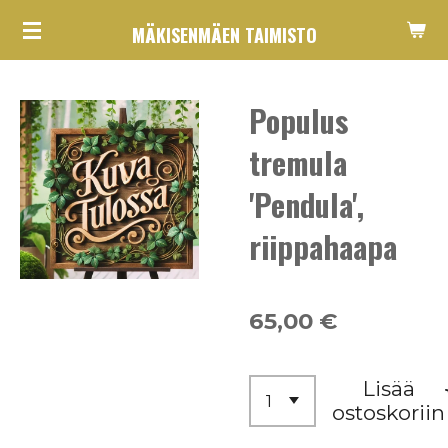
Siirry
MÄKISENMÄEN TAIMISTO
pääsisältöön
Populus
tremula
'Pendula',
riippahaapa
65,00 €
Lisää
ostoskoriin