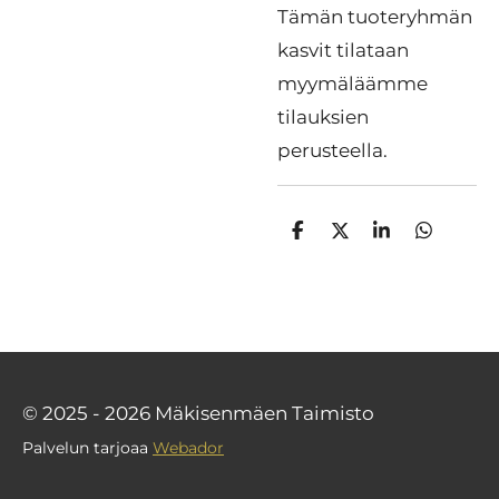
Tämän tuoteryhmän
kasvit tilataan
myymäläämme
tilauksien
perusteella.
J
J
J
J
a
a
a
a
a
a
a
a
© 2025 - 2026 Mäkisenmäen Taimisto
Palvelun tarjoaa
Webador