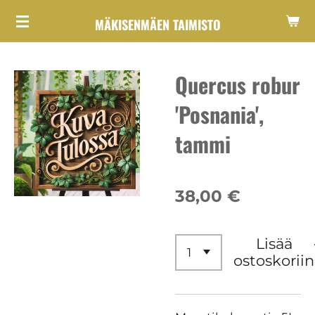
Siirry
MÄKISENMÄEN TAIMISTO
pääsisältöön
Quercus robur
'Posnania',
tammi
38,00 €
Lisää
ostoskoriin