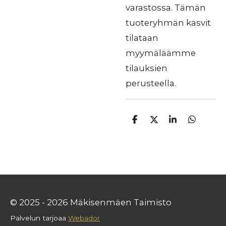
varastossa. Tämän
tuoteryhmän kasvit
tilataan
myymäläämme
tilauksien
perusteella.
J
J
J
J
a
a
a
a
a
a
a
a
© 2025 - 2026 Mäkisenmäen Taimisto
Palvelun tarjoaa
Webador