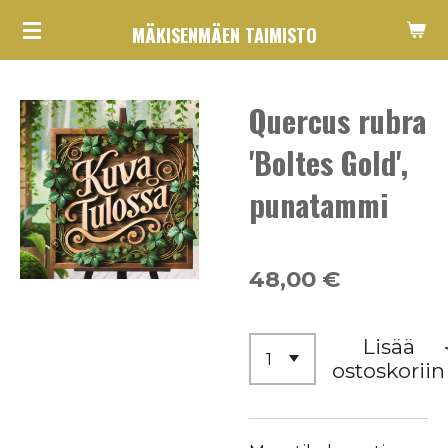
Siirry
MÄKISENMÄEN TAIMISTO
pääsisältöön
Quercus rubra
'Boltes Gold',
punatammi
48,00 €
Lisää
ostoskoriin