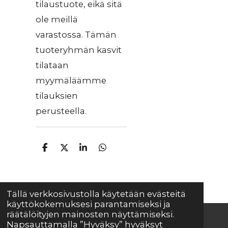
tilaustuote, eikä sitä
ole meillä
varastossa. Tämän
tuoteryhmän kasvit
tilataan
myymäläämme
tilauksien
perusteella.
J
J
J
J
a
a
a
a
a
a
a
a
Tällä verkkosivustolla käytetään evästeitä
käyttökokemuksesi parantamiseksi ja
räätälöityjen mainosten näyttämiseksi.
Napsauttamalla ”Hyväksy” hyväksyt