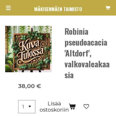
Siirry
MÄKISENMÄEN TAIMISTO
pääsisältöön
Robinia
pseudoacacia
'Altdorf',
valkovaleakaa
sia
38,00 €
Lisää
ostoskoriin