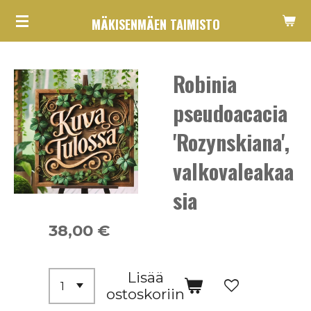
Siirry
MÄKISENMÄEN TAIMISTO
pääsisältöön
Robinia
pseudoacacia
'Rozynskiana',
valkovaleakaa
sia
38,00 €
Lisää
ostoskoriin