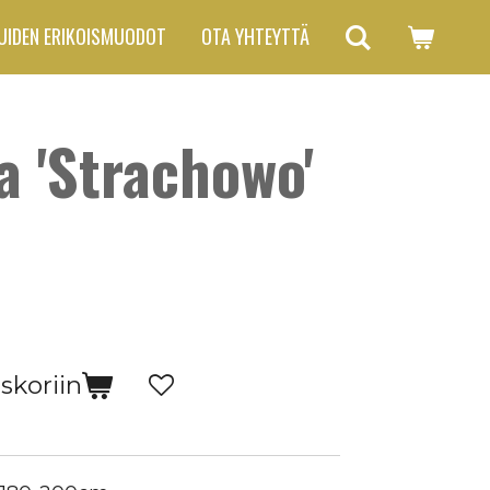
UIDEN ERIKOISMUODOT
OTA YHTEYTTÄ
a 'Strachowo'
skoriin