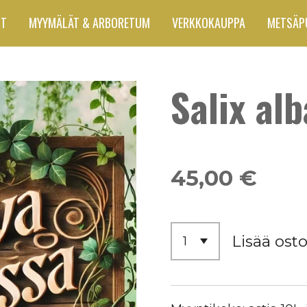
UT
MYYMÄLÄT & ARBORETUM
VERKKOKAUPPA
METSÄP
Salix alb
45,00 €
Lisää osto