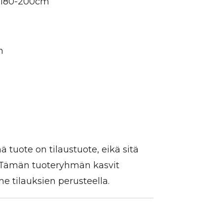
, 180-200cm
n
 tuote on tilaustuote, eikä sitä
. Tämän tuoteryhmän kasvit
 tilauksien perusteella.