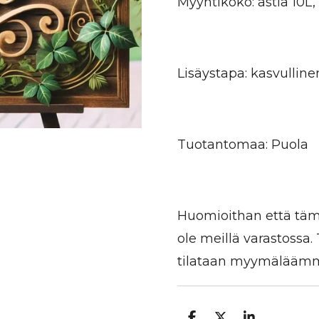
Myyntikoko: astia 10L
Lisäystapa: kasvulline
Tuotantomaa: Puola
Huomioithan että tämä
ole meillä varastossa
tilataan myymäläämme