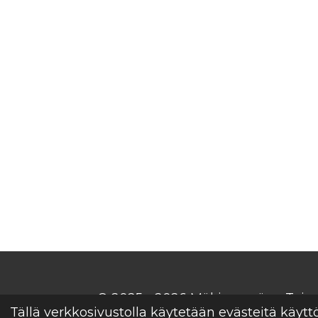
© 2025 - 2026 Mäkisenmäen Taim
Tällä verkkosivustolla käytetään evästeitä käyt