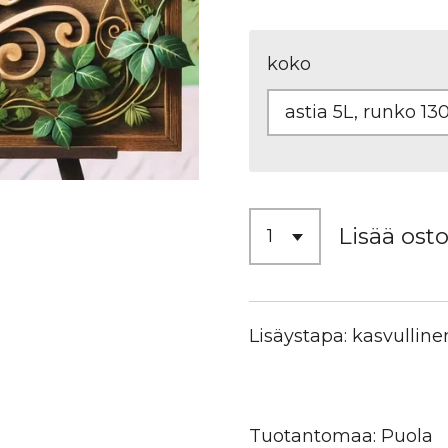
koko
Lisää osto
Lisäystapa: kasvulline
Tuotantomaa: Puola