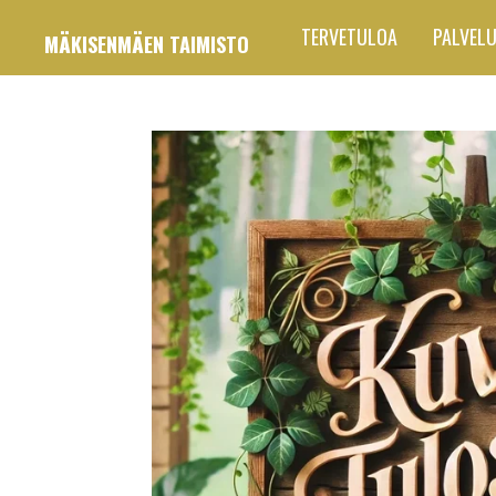
Siirry
TERVETULOA
PALVEL
MÄKISENMÄEN TAIMISTO
pääsisältöön