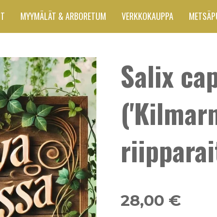
UT
MYYMÄLÄT & ARBORETUM
VERKKOKAUPPA
METSÄP
Salix cap
('Kilmarn
riipparai
28,00 €