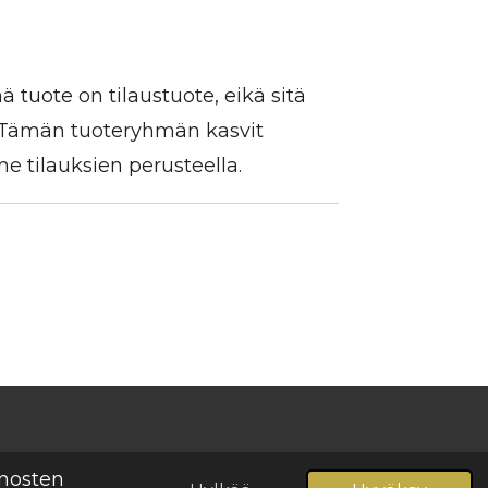
 tuote on tilaustuote, eikä sitä
. Tämän tuoteryhmän kasvit
 tilauksien perusteella.
Palvelun tarjoaa
Webador
inosten