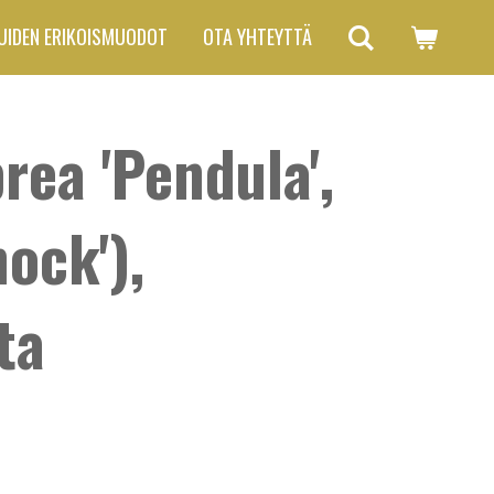
UIDEN ERIKOISMUODOT
OTA YHTEYTTÄ
rea 'Pendula',
ock'),
ta