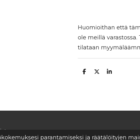
Huomioithan että tämä
ole meillä varastossa
tilataan myymäläämme
J
J
J
a
a
a
a
a
a
isto
tökokemuksesi parantamiseksi ja räätälöityjen ma