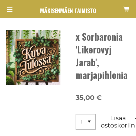
Siirry
MÄKISENMÄEN TAIMISTO
pääsisältöön
x Sorbaronia
'Likerovyj
Jarab',
marjapihlonia
35,00 €
Lisää
ostoskoriin