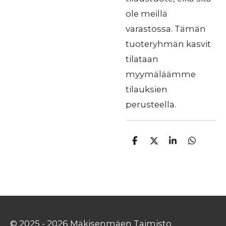
ole meillä
varastossa. Tämän
tuoteryhmän kasvit
tilataan
myymäläämme
tilauksien
perusteella.
J
J
J
J
a
a
a
a
a
a
a
a
© 2025 - 2026 Mäkisenmäen Taimisto