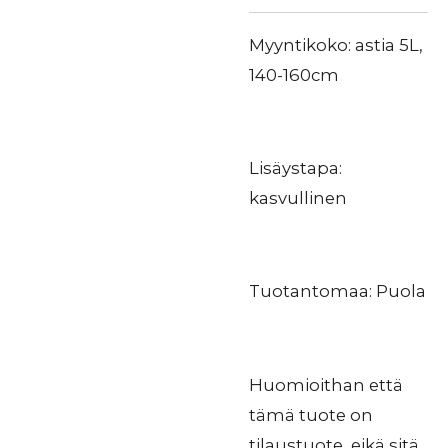
Myyntikoko: astia 5L,
140-160cm
Lisäystapa:
kasvullinen
Tuotantomaa: Puola
Huomioithan että
tämä tuote on
tilaustuote, eikä sitä