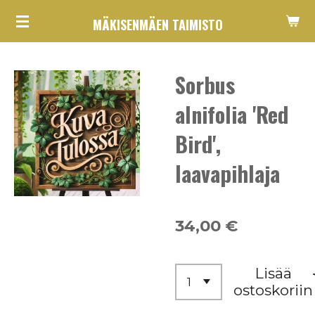
Siirry
MÄKISENMÄEN TAIMISTO
pääsisältöön
Sorbus
alnifolia 'Red
Bird',
laavapihlaja
34,00 €
Lisää
ostoskoriin