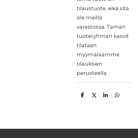
tilaustuote, eikä sitä
ole meillä
varastossa. Tämän
tuoteryhmän kasvit
tilataan
myymäläämme
tilauksien
perusteella.
J
J
J
J
a
a
a
a
a
a
a
a