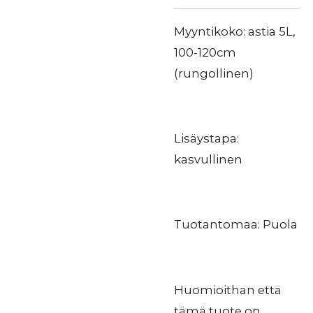
Myyntikoko: astia 5L,
100-120cm
(rungollinen)
Lisäystapa:
kasvullinen
Tuotantomaa: Puola
Huomioithan että
tämä tuote on