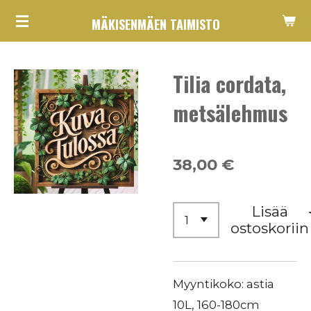
Siirry
MÄKISENMÄEN TAIMISTO
pääsisältöön
Tilia cordata,
metsälehmus
38,00 €
Lisää
ostoskoriin
Myyntikoko: astia
10L, 160-180cm