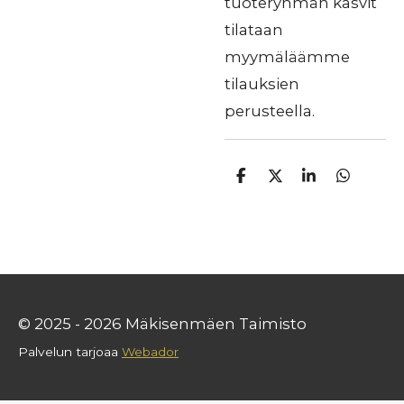
tuoteryhmän kasvit
tilataan
myymäläämme
tilauksien
perusteella.
J
J
J
J
a
a
a
a
a
a
a
a
© 2025 - 2026 Mäkisenmäen Taimisto
Palvelun tarjoaa
Webador