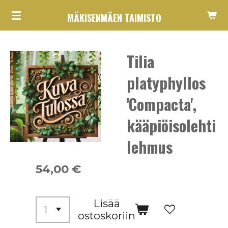
Siirry
MÄKISENMÄEN TAIMISTO
pääsisältöön
Tilia
platyphyllos
'Compacta',
kääpiöisolehti
lehmus
54,00 €
Lisää
ostoskoriin