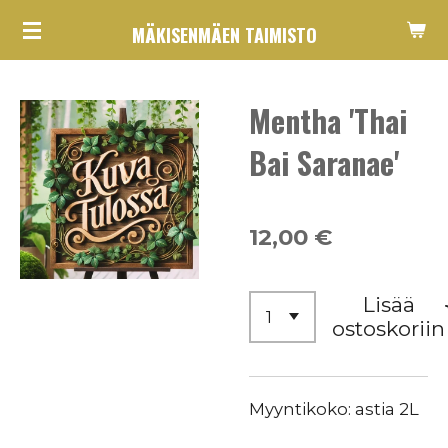
Siirry
MÄKISENMÄEN TAIMISTO
pääsisältöön
Mentha 'Thai
Bai Saranae'
12,00 €
Lisää
ostoskoriin
Myyntikoko: astia 2L