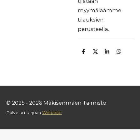
tilataan
myymäläämme
tilauksien
perusteella.
J
J
J
J
a
a
a
a
a
a
a
a
© 2025 - 2026 Mäkisenmäen Taimisto
Palvelun tarjoaa
Webador