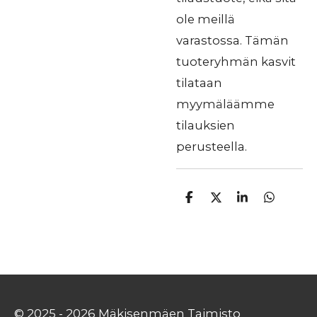
ole meillä
varastossa. Tämän
tuoteryhmän kasvit
tilataan
myymäläämme
tilauksien
perusteella.
J
J
J
J
a
a
a
a
a
a
a
a
© 2025 - 2026 Mäkisenmäen Taimisto