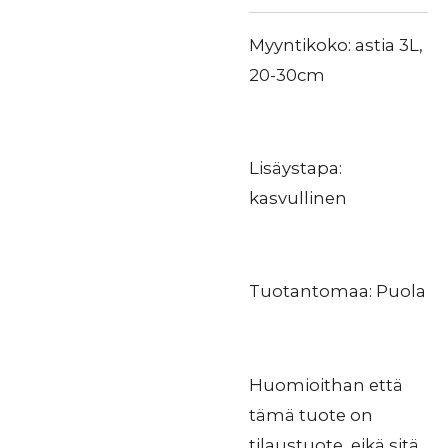
Myyntikoko: astia 3L,
20-30cm
Lisäystapa:
kasvullinen
Tuotantomaa: Puola
Huomioithan että
tämä tuote on
tilaustuote, eikä sitä