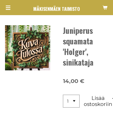
Siirry
MÄKISENMÄEN TAIMISTO
pääsisältöön
Juniperus
squamata
'Holger',
sinikataja
14,00 €
Lisää
ostoskoriin