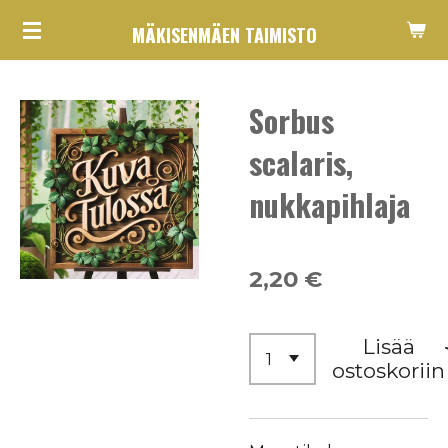
Siirry
MÄKISENMÄEN TAIMISTO
pääsisältöön
Sorbus
scalaris,
nukkapihlaja
2,20 €
Lisää
ostoskoriin