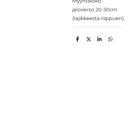
Myyntikoko:
jaloverso 20-30cm
(lajikkeesta riippuen)
J
J
J
J
a
a
a
a
a
a
a
a