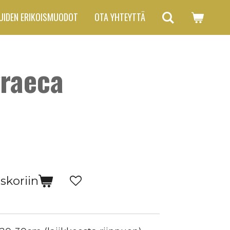
UIDEN ERIKOISMUODOT
OTA YHTEYTTÄ
raeca
skoriin