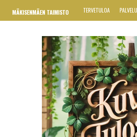
Siirry
TERVETULOA
PALVEL
MÄKISENMÄEN TAIMISTO
pääsisältöön