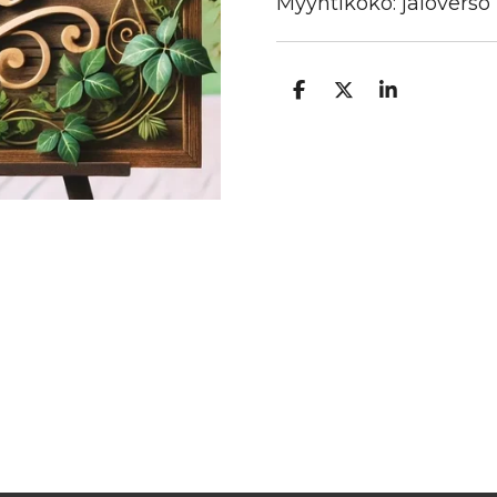
Myyntikoko: jaloverso
J
J
J
a
a
a
a
a
a