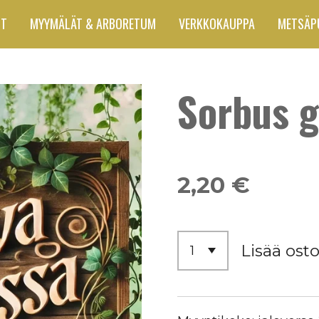
UT
MYYMÄLÄT & ARBORETUM
VERKKOKAUPPA
METSÄP
Sorbus g
2,20 €
Lisää osto