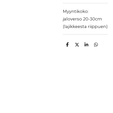
Myyntikoko:
jaloverso 20-30cm
(lajikkeesta riippuen)
J
J
J
J
a
a
a
a
a
a
a
a