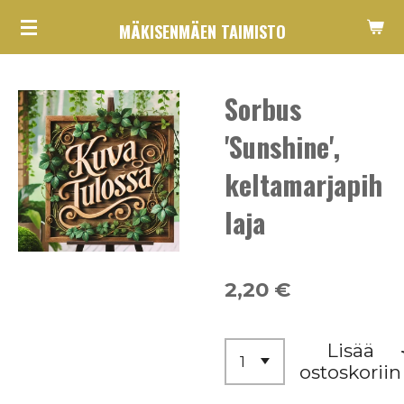
Siirry
MÄKISENMÄEN TAIMISTO
pääsisältöön
Sorbus
'Sunshine',
keltamarjapih
laja
2,20 €
Lisää
ostoskoriin