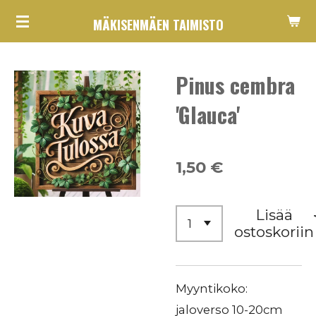
Siirry
MÄKISENMÄEN TAIMISTO
pääsisältöön
Pinus cembra
'Glauca'
1,50 €
Lisää
ostoskoriin
Myyntikoko:
jaloverso 10-20cm