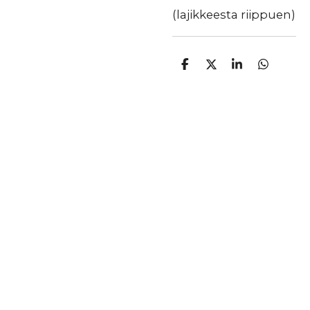
(lajikkeesta riippuen)
J
J
J
J
a
a
a
a
a
a
a
a