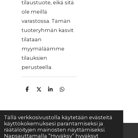
tilaustuote, eikä sitä
ole meillä
varastossa. Tämän
tuoteryhmän kasvit
tilataan
myymäläämme
tilauksien
perusteella.
J
J
J
J
a
a
a
a
a
a
a
a
Tällä verkkosivustolla käytetään evästeitä
käyttökokemuksesi parantamiseksi ja
räätälöityjen mainosten näyttämiseksi.
Napsauttamalla ”Hyväksy” hyväksyt