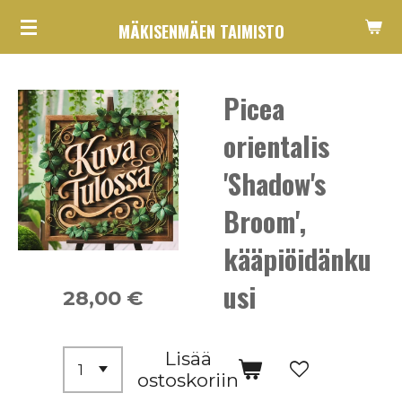
Siirry
MÄKISENMÄEN TAIMISTO
pääsisältöön
Picea
orientalis
'Shadow's
Broom',
kääpiöidänku
usi
28,00 €
Lisää
ostoskoriin