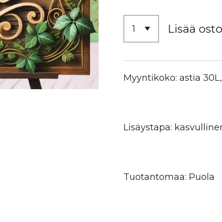
Lisää osto
Myyntikoko: astia 30
Lisäystapa: kasvulline
Tuotantomaa: Puola