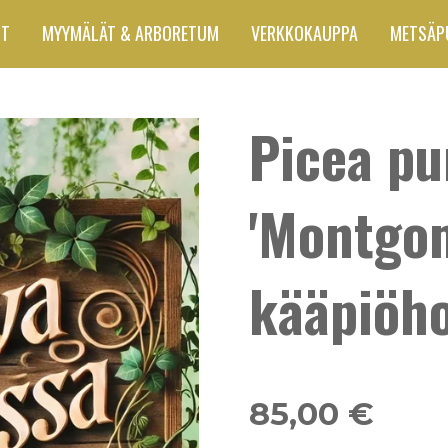
UT
MYYMÄLÄT & ARBORETUM
VERKKOKAUPPA
METSÄP
Picea p
'Montgom
kääpiöh
85,00 €