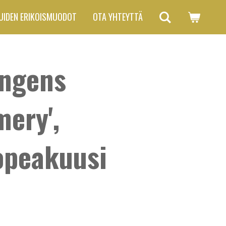
UIDEN ERIKOISMUODOT
OTA YHTEYTTÄ
ungens
ery',
opeakuusi