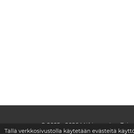
© 2025 - 2026 Mäkisenmäen Taim
Tällä verkkosivustolla käytetään evästeitä käyt