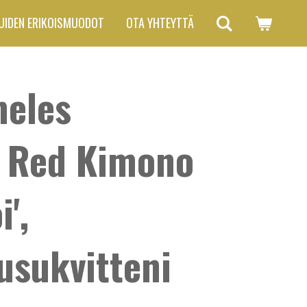
UIDEN ERIKOISMUODOT
OTA YHTEYTTÄ
eles
a Red Kimono
',
usukvitteni