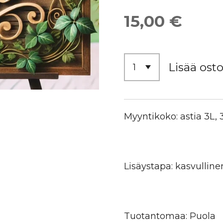
15,00 €
Lisää osto
Myyntikoko: astia 3L
Lisäystapa: kasvulline
Tuotantomaa: Puola