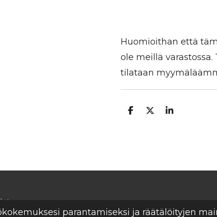
Huomioithan että tämä
ole meillä varastossa
tilataan myymäläämme
J
J
J
a
a
a
a
a
a
isto
tökokemuksesi parantamiseksi ja räätälöityjen ma