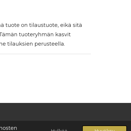
 tuote on tilaustuote, eikä sitä
. Tämän tuoteryhmän kasvit
 tilauksien perusteella.
Palvelun tarjoaa
Webador
inosten