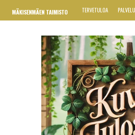
Siirry
TERVETULOA
PALVEL
MÄKISENMÄEN TAIMISTO
pääsisältöön