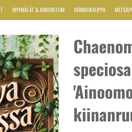
UT
MYYMÄLÄT & ARBORETUM
VERKKOKAUPPA
METSÄP
Chaenom
specios
'Ainoomoi
kiinanru