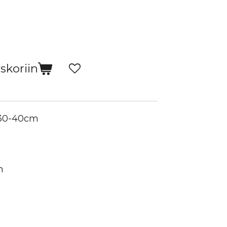
skoriin
, 30-40cm
n