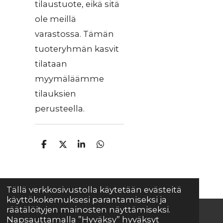
tilaustuote, eikä sitä
ole meillä
varastossa. Tämän
tuoteryhmän kasvit
tilataan
myymäläämme
tilauksien
perusteella.
J
J
J
J
a
a
a
a
a
a
a
a
Tällä verkkosivustolla käytetään evästeitä
käyttökokemuksesi parantamiseksi ja
räätälöityjen mainosten näyttämiseksi.
Napsauttamalla ”Hyväksy” hyväksyt