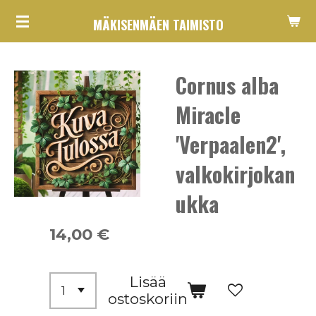
Siirry
MÄKISENMÄEN TAIMISTO
pääsisältöön
Cornus alba
Miracle
'Verpaalen2',
valkokirjokan
ukka
14,00 €
Lisää
ostoskoriin