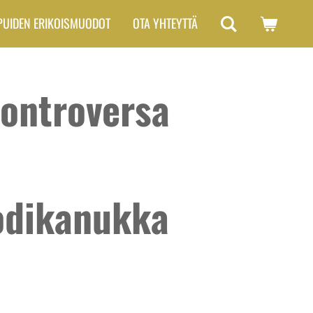
PUIDEN ERIKOISMUODOT
OTA YHTEYTTÄ
ontroversa
odikanukka