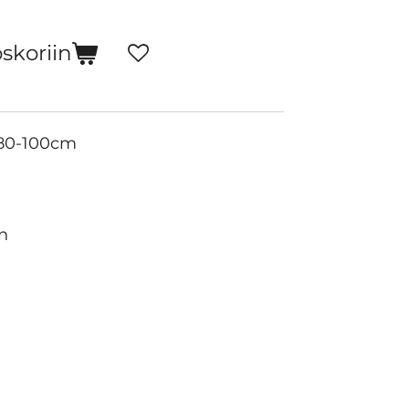
oskoriin
 80-100cm
n