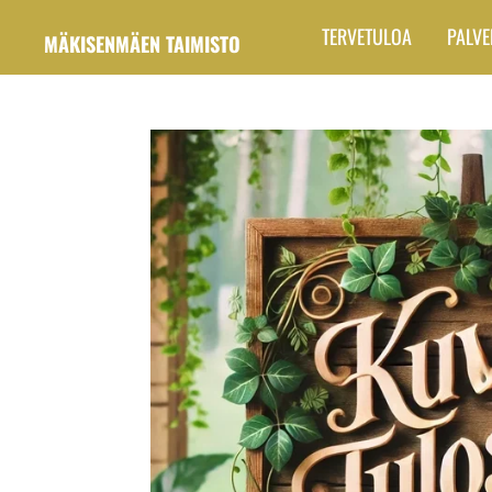
Siirry
TERVETULOA
PALVE
MÄKISENMÄEN TAIMISTO
pääsisältöön