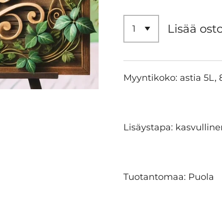
Lisää ost
Myyntikoko: astia 5L,
Lisäystapa: kasvulline
Tuotantomaa: Puola