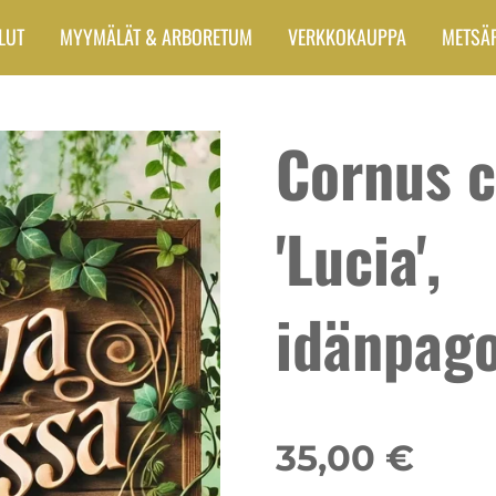
LUT
MYYMÄLÄT & ARBORETUM
VERKKOKAUPPA
METSÄ
Cornus c
'Lucia',
idänpag
35,00 €