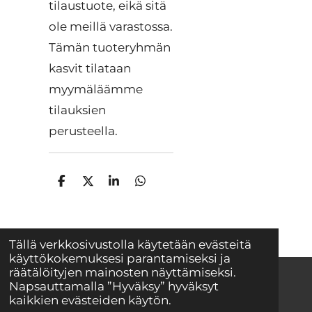
tilaustuote, eikä sitä
ole meillä varastossa.
Tämän tuoteryhmän
kasvit tilataan
myymäläämme
tilauksien
perusteella.
J
J
J
J
a
a
a
a
a
a
a
a
Tällä verkkosivustolla käytetään evästeitä
käyttökokemuksesi parantamiseksi ja
räätälöityjen mainosten näyttämiseksi.
Napsauttamalla ”Hyväksy” hyväksyt
© 2025 - 2026 Mäkisenmäen Taimisto
kaikkien evästeiden käytön.