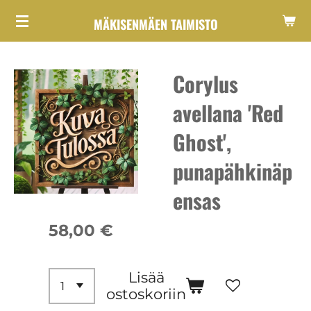
Siirry
MÄKISENMÄEN TAIMISTO
pääsisältöön
Corylus
avellana 'Red
Ghost',
punapähkinäp
ensas
58,00 €
Lisää
ostoskoriin