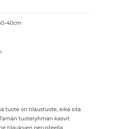
 30-40cm
n
 tuote on tilaustuote, eikä sitä
. Tämän tuoteryhmän kasvit
 tilauksien perusteella.