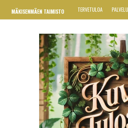
Siirry
TERVETULOA
PALVEL
MÄKISENMÄEN TAIMISTO
pääsisältöön