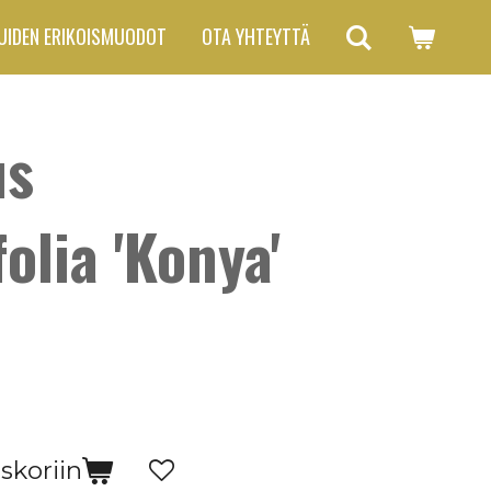
UIDEN ERIKOISMUODOT
OTA YHTEYTTÄ
us
olia 'Konya'
skoriin