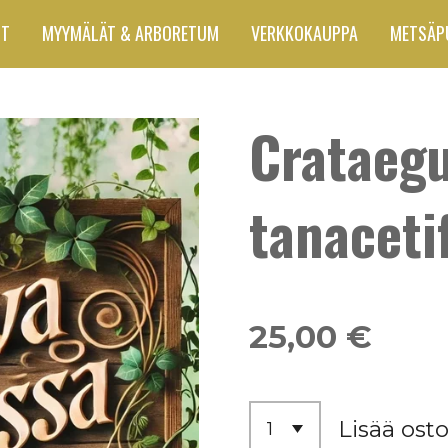
UT
MYYMÄLÄT & ARBORETUM
VERKKOKAUPPA
METSÄP
Crataeg
tanacetif
25,00 €
Lisää osto