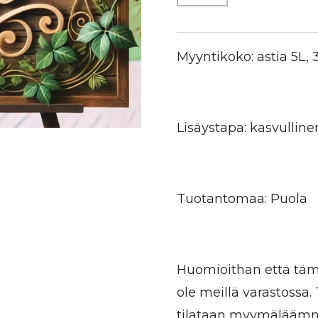
Myyntikoko: astia 5L,
Lisäystapa: kasvulline
Tuotantomaa: Puola
Huomioithan että tämä
ole meillä varastossa
tilataan myymäläämme