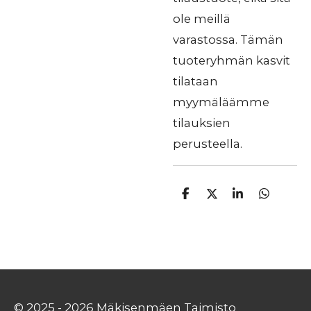
ole meillä
varastossa. Tämän
tuoteryhmän kasvit
tilataan
myymäläämme
tilauksien
perusteella.
J
J
J
J
a
a
a
a
a
a
a
a
© 2025 - 2026 Mäkisenmäen Taimisto