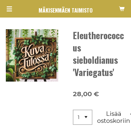
Siirry
MÄKISENMÄEN TAIMISTO
pääsisältöön
Eleutherococc
us
sieboldianus
'Variegatus'
28,00 €
Lisää
ostoskoriin