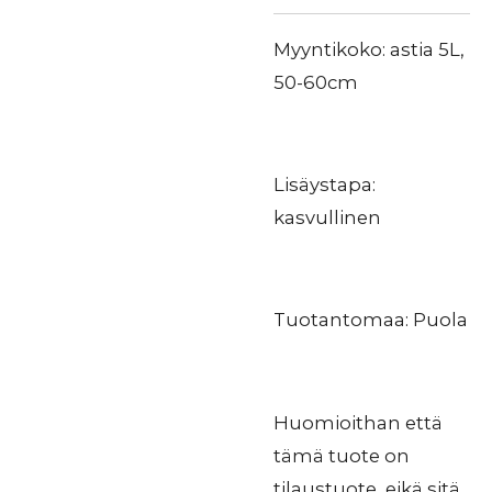
Myyntikoko: astia 5L,
50-60cm
Lisäystapa:
kasvullinen
Tuotantomaa: Puola
Huomioithan että
tämä tuote on
tilaustuote, eikä sitä