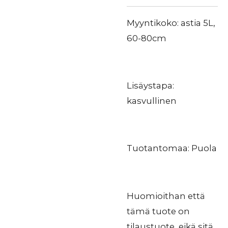
Myyntikoko: astia 5L,
60-80cm
Lisäystapa:
kasvullinen
Tuotantomaa: Puola
Huomioithan että
tämä tuote on
tilaustuote, eikä sitä