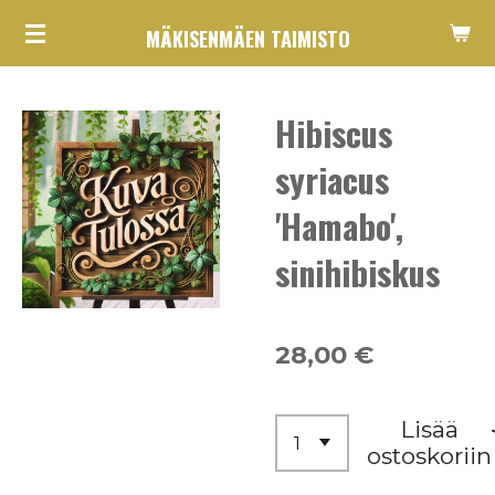
Siirry
MÄKISENMÄEN TAIMISTO
pääsisältöön
Hibiscus
syriacus
'Hamabo',
sinihibiskus
28,00 €
Lisää
ostoskoriin