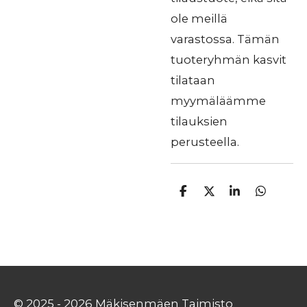
ole meillä
varastossa. Tämän
tuoteryhmän kasvit
tilataan
myymäläämme
tilauksien
perusteella.
J
J
J
J
a
a
a
a
a
a
a
a
© 2025 - 2026 Mäkisenmäen Taimisto