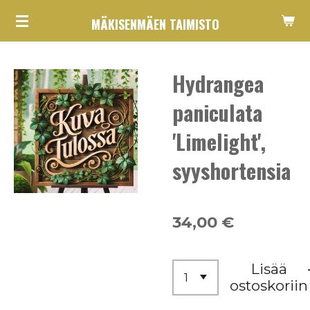
Siirry
MÄKISENMÄEN TAIMISTO
pääsisältöön
Hydrangea
paniculata
'Limelight',
syyshortensia
34,00 €
Lisää
ostoskoriin