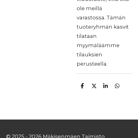
ole meillä
varastossa. Tämän
tuoteryhmän kasvit
tilataan
myymäläämme
tilauksien
perusteella.
J
J
J
J
a
a
a
a
a
a
a
a
© 2025 - 2026 Mäkisenmäen Taimisto