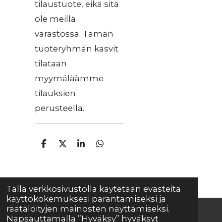
tilaustuote, eikä sitä
ole meillä
varastossa. Tämän
tuoteryhmän kasvit
tilataan
myymäläämme
tilauksien
perusteella.
J
J
J
J
a
a
a
a
a
a
a
a
Tällä verkkosivustolla käytetään evästeitä
käyttökokemuksesi parantamiseksi ja
räätälöityjen mainosten näyttämiseksi.
Napsauttamalla ”Hyväksy” hyväksyt