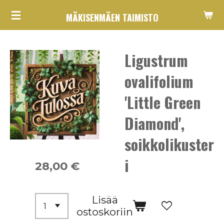
Siirry
MÄKISENMÄEN TAIMISTO
pääsisältöön
Ligustrum
ovalifolium
'Little Green
Diamond',
soikkolikuster
i
28,00 €
Lisää
ostoskoriin