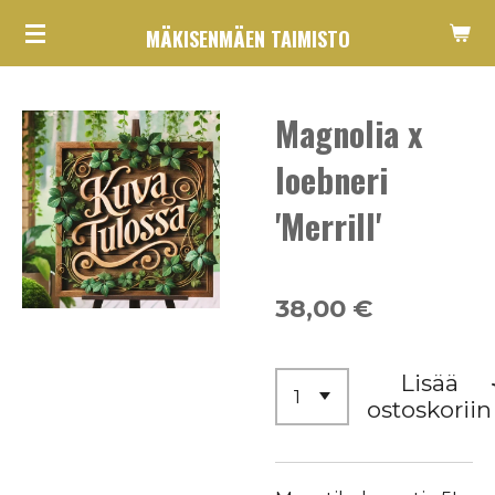
Siirry
MÄKISENMÄEN TAIMISTO
pääsisältöön
Magnolia x
loebneri
'Merrill'
38,00 €
Lisää
ostoskoriin