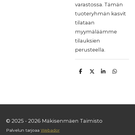
varastossa. Tämän
tuoteryhmän kasvit
tilataan
myymäläämme
tilauksien
perusteella.
J
J
J
J
a
a
a
a
a
a
a
a
© 2025 - 2026 Mäkisenmäen Taimisto
Palvelun tarjoaa
Webador