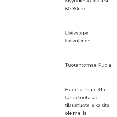
Myyntikoko: astia 5L,
60-80cm
Lisäystapa:
kasvullinen
Tuotantomaa: Puola
Huomioithan että
tämä tuote on
tilaustuote, eikä sitä
ole meillä