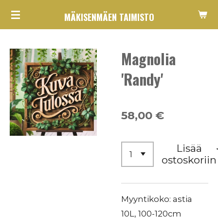
Siirry
MÄKISENMÄEN TAIMISTO
pääsisältöön
Magnolia
'Randy'
58,00 €
Lisää
ostoskoriin
Myyntikoko: astia
10L, 100-120cm