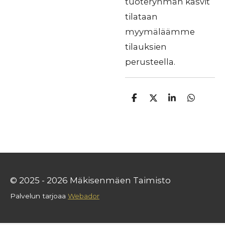
tuoteryhmän kasvit
tilataan
myymäläämme
tilauksien
perusteella.
J
J
J
J
a
a
a
a
a
a
a
a
© 2025 - 2026 Mäkisenmäen Taimisto
Palvelun tarjoaa
Webador