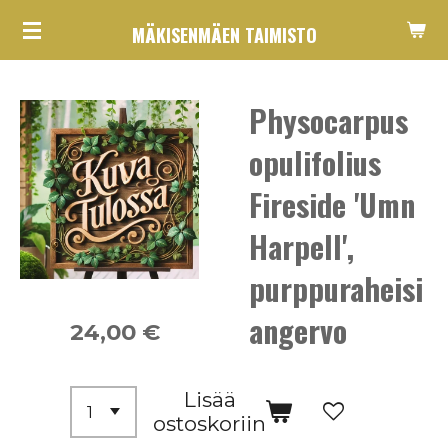
Siirry
MÄKISENMÄEN TAIMISTO
pääsisältöön
Physocarpus
opulifolius
Fireside 'Umn
Harpell',
purppuraheisi
angervo
24,00 €
Lisää
ostoskoriin