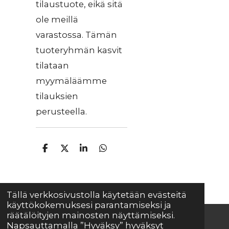
tilaustuote, eikä sitä
ole meillä
varastossa. Tämän
tuoteryhmän kasvit
tilataan
myymäläämme
tilauksien
perusteella.
J
J
J
J
a
a
a
a
a
a
a
a
Tällä verkkosivustolla käytetään evästeitä
käyttökokemuksesi parantamiseksi ja
räätälöityjen mainosten näyttämiseksi.
Napsauttamalla ”Hyväksy” hyväksyt