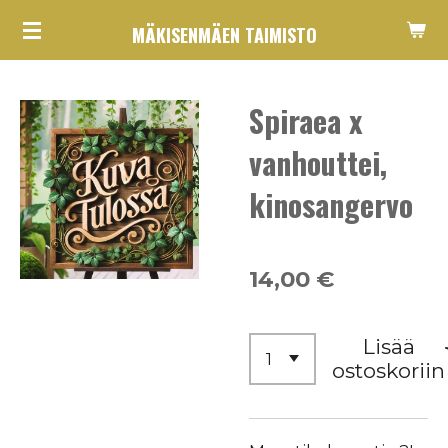
Siirry
MÄKISENMÄEN TAIMISTO
pääsisältöön
Spiraea x
vanhouttei,
kinosangervo
14,00 €
Lisää
ostoskoriin