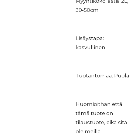
Myyntikoko: astia 2L,
30-50cm
Lisäystapa:
kasvullinen
Tuotantomaa: Puola
Huomioithan että
tämä tuote on
tilaustuote, eikä sitä
ole meillä