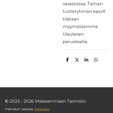
varastossa. Tämän
tuoteryhmän kasvit
tilataan
myymäläämme
tilauksien
perusteella.
J
J
J
J
a
a
a
a
a
a
a
a
© 2025 - 2026 Mäkisenmäen Taimisto
Palvelun tarjoaa
Webador