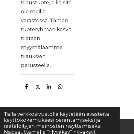
tilaustuote, eikä sitä
ole meillä
varastossa. Tämän
tuoteryhmän kasvit
tilataan
myymäläämme
tilauksien
perusteella.
J
J
J
J
a
a
a
a
a
a
a
a
Tällä verkkosivustolla käytetään evästeitä
käyttökokemuksesi parantamiseksi ja
räätälöityjen mainosten näyttämiseksi.
Napsauttamalla ”Hyväksy” hyväksyt