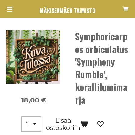
Siirry
MÄKISENMÄEN TAIMISTO
pääsisältöön
Symphoricarp
os orbiculatus
'Symphony
Rumble',
korallilumima
rja
18,00 €
Lisää
ostoskoriin