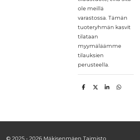
ole meillä
varastossa. Tämän
tuoteryhmän kasvit
tilataan
myymäläämme
tilauksien
perusteella.
J
J
J
J
a
a
a
a
a
a
a
a
© 2025 - 2026 Mäkisenmäen Taimisto