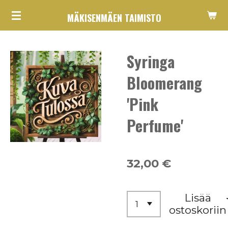
Siirry
MÄKISENMÄEN TAIMISTO
pääsisältöön
Syringa
Bloomerang
'Pink
Perfume'
32,00 €
Lisää
ostoskoriin