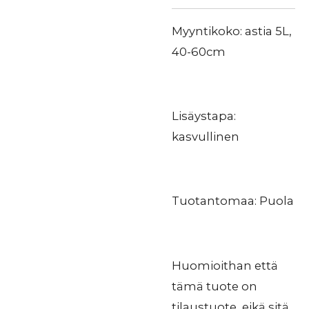
Myyntikoko: astia 5L,
40-60cm
Lisäystapa:
kasvullinen
Tuotantomaa: Puola
Huomioithan että
tämä tuote on
tilaustuote, eikä sitä